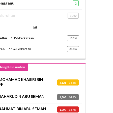
engganu
2
eluruhan
8,782
adbir
— 1,156 Perkataan
13.2%
zen
— 7,626 Perkataan
86.8%
bang Keseluruhan
MOHAMAD KHASIRI BIN
3,121
35.5%
FF
SAHARUDIN ABU SEMAN
1,303
14.8%
RAHMAT BIN ABU SEMAN
1,207
13.7%