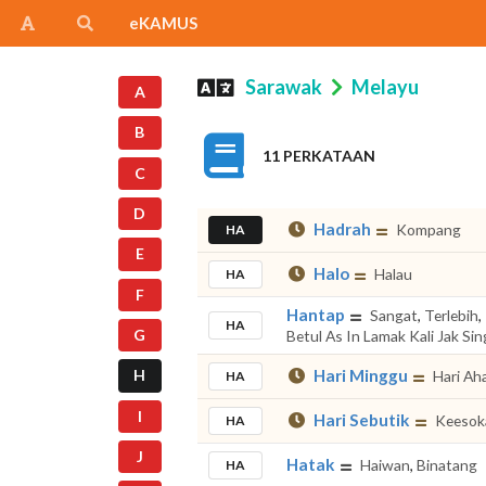
eKAMUS
Sarawak
Melayu
A
B
11 PERKATAAN
C
D
Hadrah
Kompang
HA
E
Halo
Halau
HA
F
Hantap
Sangat
,
Terlebih
,
HA
G
Betul As In Lamak Kali Jak Sin
H
Hari Minggu
Hari Ah
HA
I
Hari Sebutik
Keesok
HA
J
Hatak
Haiwan
,
Binatang
HA