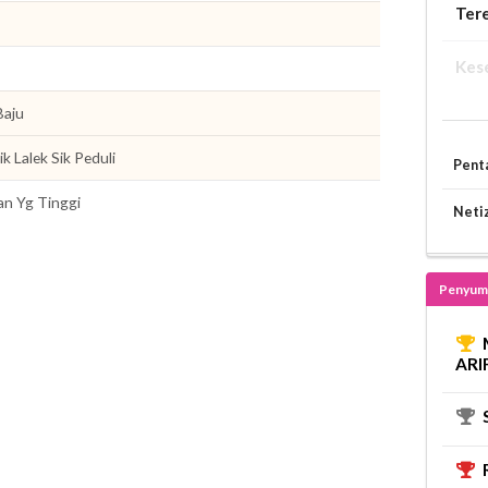
Ter
Kes
Baju
ik Lalek Sik Peduli
Pent
an Yg Tinggi
Neti
Penyum
ARI