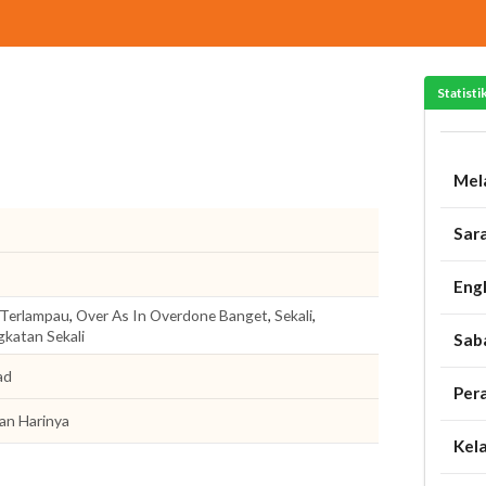
Statisti
Mel
Sar
Engl
Terlampau
,
Over As In Overdone Banget
,
Sekali
,
gkatan Sekali
Sab
ad
Per
an Harinya
Kel