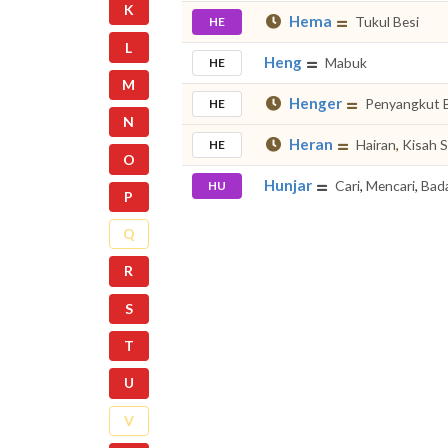
K
Hema
Tukul Besi
HE
L
Heng
Mabuk
HE
M
Henger
Penyangkut 
HE
N
Heran
Hairan
,
Kisah S
HE
O
Hunjar
Cari
,
Mencari
,
Bad
HU
P
Q
R
S
T
U
V