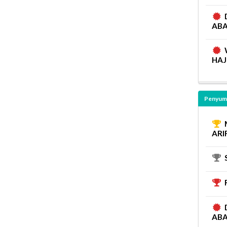
ABA
HAJ
Penyumb
ARI
ABA