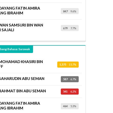
DAYANG FATIN AMIRA
847
9.6%
NG IBRAHIM
WAN SAMSURI BIN WAN
679
7.7%
I SAJALI
ang Bahasa: Sarawak
MOHAMAD KHASIRI BIN
1,375
15.7%
FF
SAHARUDIN ABU SEMAN
587
6.7%
RAHMAT BIN ABU SEMAN
541
6.2%
DAYANG FATIN AMIRA
464
5.3%
NG IBRAHIM