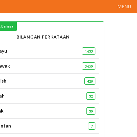
MENU
k Bahasa
BILANGAN PERKATAAN
ayu
4,633
awak
3,650
ish
428
ah
32
ak
30
antan
7